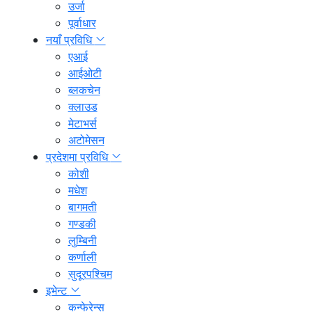
उर्जा
पूर्वाधार
नयाँ प्रविधि
एआई
आईओटी
ब्लकचेन
क्लाउड
मेटाभर्स
अटोमेसन
प्रदेशमा प्रविधि
कोशी
मधेश
बागमती
गण्डकी
लुम्बिनी
कर्णाली
सुदूरपश्चिम
इभेन्ट
कन्फेरेन्स