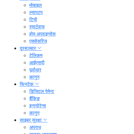
मोबाइल
ल्यापटप
टिभी
स्मार्टवाच
होम अप्लाइन्सेस
एक्सेसरिज
दूरसञ्चार
टेलिकम
आईएसपी
पूर्वाधार
कानुन
फिनटेक
डिजिटल पेमेन्ट
बैंकिङ
इन्स्योरेन्स
कानुन
साइबर सुरक्षा
अपराध