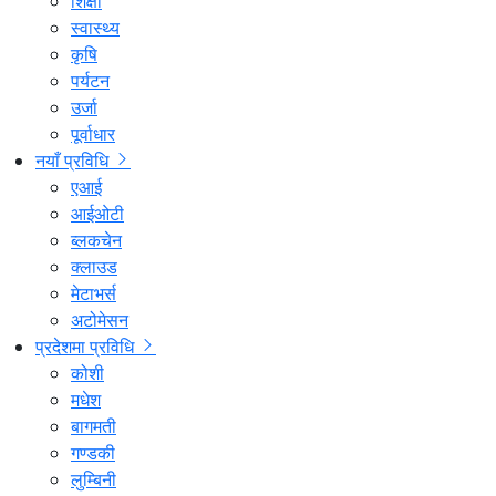
शिक्षा
स्वास्थ्य
कृषि
पर्यटन
उर्जा
पूर्वाधार
नयाँ प्रविधि
एआई
आईओटी
ब्लकचेन
क्लाउड
मेटाभर्स
अटोमेसन
प्रदेशमा प्रविधि
कोशी
मधेश
बागमती
गण्डकी
लुम्बिनी