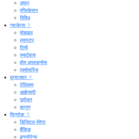
अफर
एप्लिकेसन
विविध
ग्याजेट्स
मोबाइल
ल्यापटप
टिभी
स्मार्टवाच
होम अप्लाइन्सेस
एक्सेसरिज
दूरसञ्चार
टेलिकम
आईएसपी
पूर्वाधार
कानुन
फिनटेक
डिजिटल पेमेन्ट
बैंकिङ
इन्स्योरेन्स