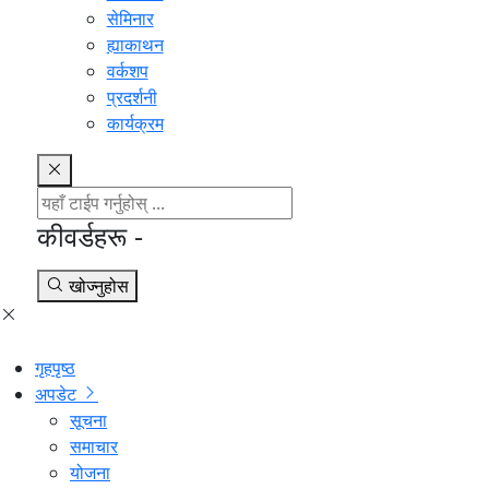
सेमिनार
ह्याकाथन
वर्कशप
प्रदर्शनी
कार्यक्रम
कीवर्डहरू -
खोज्नुहोस
गृहपृष्ठ
अपडेट
सूचना
समाचार
योजना