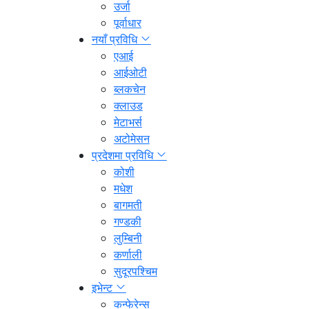
उर्जा
पूर्वाधार
नयाँ प्रविधि
एआई
आईओटी
ब्लकचेन
क्लाउड
मेटाभर्स
अटोमेसन
प्रदेशमा प्रविधि
कोशी
मधेश
बागमती
गण्डकी
लुम्बिनी
कर्णाली
सुदूरपश्चिम
इभेन्ट
कन्फेरेन्स