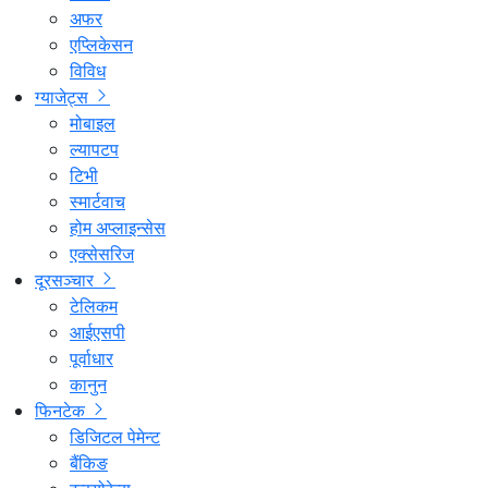
अफर
एप्लिकेसन
विविध
ग्याजेट्स
मोबाइल
ल्यापटप
टिभी
स्मार्टवाच
होम अप्लाइन्सेस
एक्सेसरिज
दूरसञ्चार
टेलिकम
आईएसपी
पूर्वाधार
कानुन
फिनटेक
डिजिटल पेमेन्ट
बैंकिङ