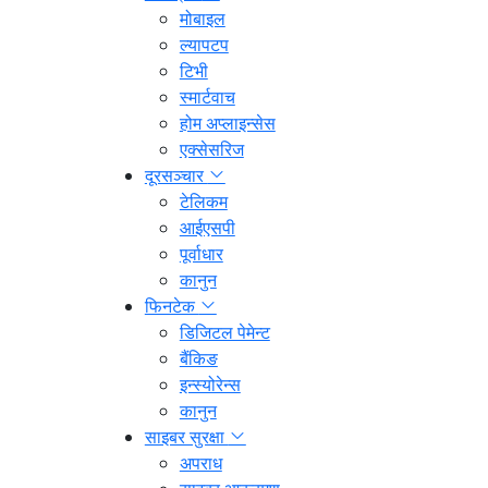
मोबाइल
ल्यापटप
टिभी
स्मार्टवाच
होम अप्लाइन्सेस
एक्सेसरिज
दूरसञ्चार
टेलिकम
आईएसपी
पूर्वाधार
कानुन
फिनटेक
डिजिटल पेमेन्ट
बैंकिङ
इन्स्योरेन्स
कानुन
साइबर सुरक्षा
अपराध