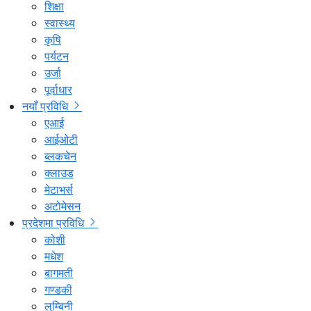
शिक्षा
स्वास्थ्य
कृषि
पर्यटन
उर्जा
पूर्वाधार
नयाँ प्रविधि
एआई
आईओटी
ब्लकचेन
क्लाउड
मेटाभर्स
अटोमेसन
प्रदेशमा प्रविधि
कोशी
मधेश
बागमती
गण्डकी
लुम्बिनी