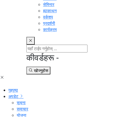
सेमिनार
ह्याकाथन
वर्कशप
प्रदर्शनी
कार्यक्रम
कीवर्डहरू -
खोज्नुहोस
गृहपृष्ठ
अपडेट
सूचना
समाचार
योजना