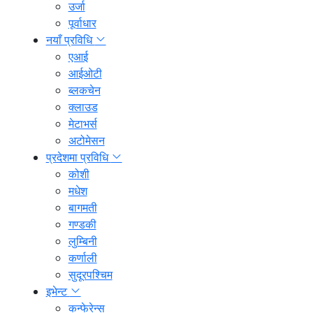
उर्जा
पूर्वाधार
नयाँ प्रविधि
एआई
आईओटी
ब्लकचेन
क्लाउड
मेटाभर्स
अटोमेसन
प्रदेशमा प्रविधि
कोशी
मधेश
बागमती
गण्डकी
लुम्बिनी
कर्णाली
सुदूरपश्चिम
इभेन्ट
कन्फेरेन्स