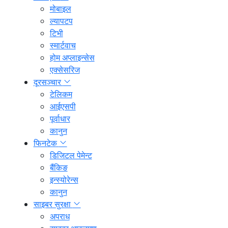
मोबाइल
ल्यापटप
टिभी
स्मार्टवाच
होम अप्लाइन्सेस
एक्सेसरिज
दूरसञ्चार
टेलिकम
आईएसपी
पूर्वाधार
कानुन
फिनटेक
डिजिटल पेमेन्ट
बैंकिङ
इन्स्योरेन्स
कानुन
साइबर सुरक्षा
अपराध