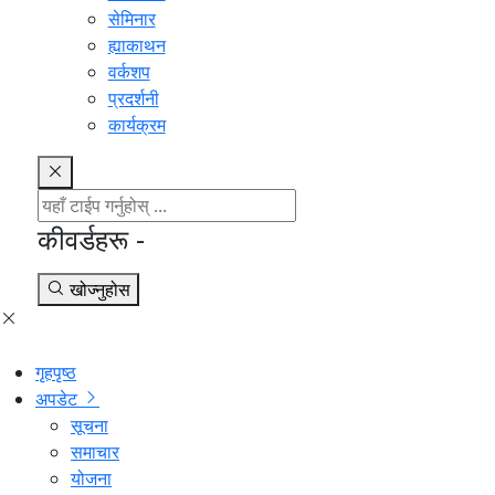
सेमिनार
ह्याकाथन
वर्कशप
प्रदर्शनी
कार्यक्रम
कीवर्डहरू -
खोज्नुहोस
गृहपृष्ठ
अपडेट
सूचना
समाचार
योजना