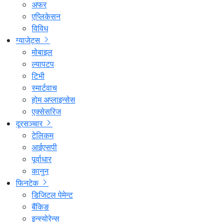
अफर
एप्लिकेसन
विविध
ग्याजेट्स
मोबाइल
ल्यापटप
टिभी
स्मार्टवाच
होम अप्लाइन्सेस
एक्सेसरिज
दूरसञ्चार
टेलिकम
आईएसपी
पूर्वाधार
कानुन
फिनटेक
डिजिटल पेमेन्ट
बैंकिङ
इन्स्योरेन्स