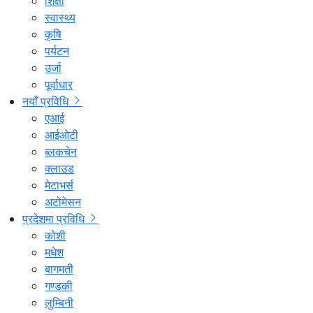
शिक्षा
स्वास्थ्य
कृषि
पर्यटन
उर्जा
पूर्वाधार
नयाँ प्रविधि
एआई
आईओटी
ब्लकचेन
क्लाउड
मेटाभर्स
अटोमेसन
प्रदेशमा प्रविधि
कोशी
मधेश
बागमती
गण्डकी
लुम्बिनी