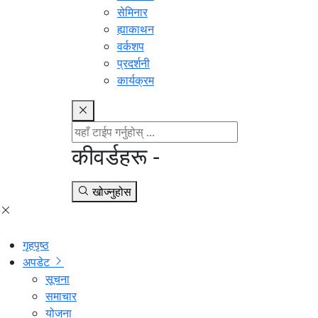
सेमिनार
ह्याकाथन
वर्कशप
प्रदर्शनी
कार्यक्रम
कीवर्डहरू -
खोज्नुहोस
गृहपृष्ठ
अपडेट
सूचना
समाचार
योजना