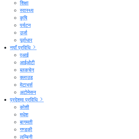
शिक्षा
स्वास्थ्य
कृषि
पर्यटन
उर्जा
पूर्वाधार
नयाँ प्रविधि
एआई
आईओटी
ब्लकचेन
क्लाउड
मेटाभर्स
अटोमेसन
प्रदेशमा प्रविधि
कोशी
मधेश
बागमती
गण्डकी
लुम्बिनी