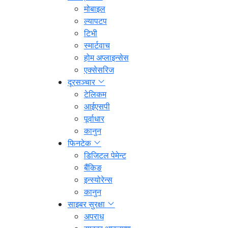
मोबाइल
ल्यापटप
टिभी
स्मार्टवाच
होम अप्लाइन्सेस
एक्सेसरिज
दूरसञ्चार
टेलिकम
आईएसपी
पूर्वाधार
कानुन
फिनटेक
डिजिटल पेमेन्ट
बैंकिङ
इन्स्योरेन्स
कानुन
साइबर सुरक्षा
अपराध