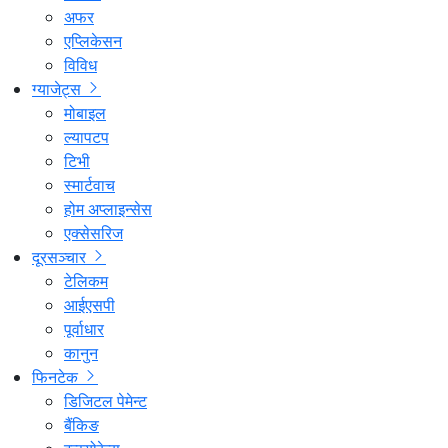
अफर
एप्लिकेसन
विविध
ग्याजेट्स
मोबाइल
ल्यापटप
टिभी
स्मार्टवाच
होम अप्लाइन्सेस
एक्सेसरिज
दूरसञ्चार
टेलिकम
आईएसपी
पूर्वाधार
कानुन
फिनटेक
डिजिटल पेमेन्ट
बैंकिङ