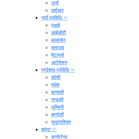
उर्जा
पूर्वाधार
नयाँ प्रविधि
एआई
आईओटी
ब्लकचेन
क्लाउड
मेटाभर्स
अटोमेसन
प्रदेशमा प्रविधि
कोशी
मधेश
बागमती
गण्डकी
लुम्बिनी
कर्णाली
सुदूरपश्चिम
इभेन्ट
कन्फेरेन्स