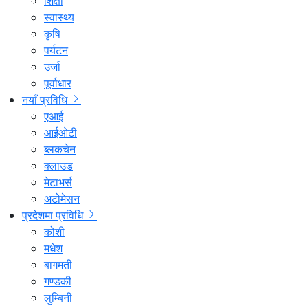
शिक्षा
स्वास्थ्य
कृषि
पर्यटन
उर्जा
पूर्वाधार
नयाँ प्रविधि
एआई
आईओटी
ब्लकचेन
क्लाउड
मेटाभर्स
अटोमेसन
प्रदेशमा प्रविधि
कोशी
मधेश
बागमती
गण्डकी
लुम्बिनी