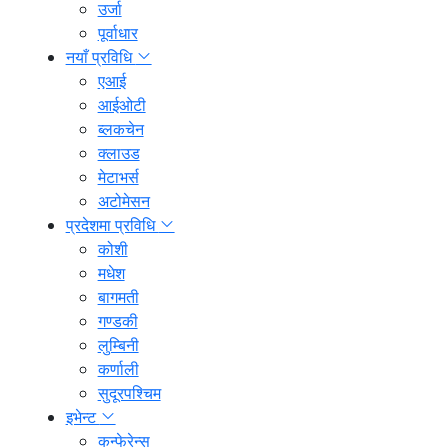
उर्जा
पूर्वाधार
नयाँ प्रविधि
एआई
आईओटी
ब्लकचेन
क्लाउड
मेटाभर्स
अटोमेसन
प्रदेशमा प्रविधि
कोशी
मधेश
बागमती
गण्डकी
लुम्बिनी
कर्णाली
सुदूरपश्चिम
इभेन्ट
कन्फेरेन्स