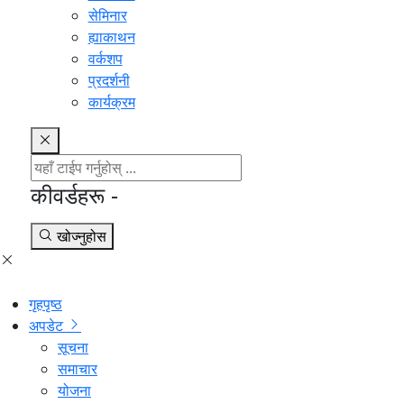
सेमिनार
ह्याकाथन
वर्कशप
प्रदर्शनी
कार्यक्रम
कीवर्डहरू -
खोज्नुहोस
गृहपृष्ठ
अपडेट
सूचना
समाचार
योजना