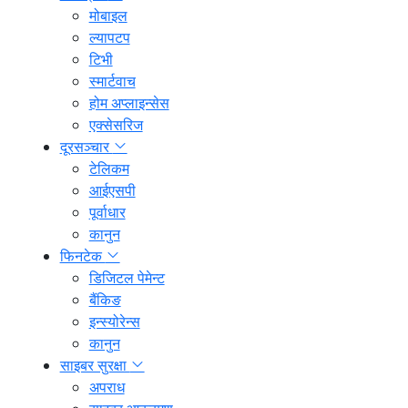
मोबाइल
ल्यापटप
टिभी
स्मार्टवाच
होम अप्लाइन्सेस
एक्सेसरिज
दूरसञ्चार
टेलिकम
आईएसपी
पूर्वाधार
कानुन
फिनटेक
डिजिटल पेमेन्ट
बैंकिङ
इन्स्योरेन्स
कानुन
साइबर सुरक्षा
अपराध