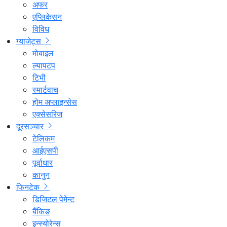
अफर
एप्लिकेसन
विविध
ग्याजेट्स
मोबाइल
ल्यापटप
टिभी
स्मार्टवाच
होम अप्लाइन्सेस
एक्सेसरिज
दूरसञ्चार
टेलिकम
आईएसपी
पूर्वाधार
कानुन
फिनटेक
डिजिटल पेमेन्ट
बैंकिङ
इन्स्योरेन्स