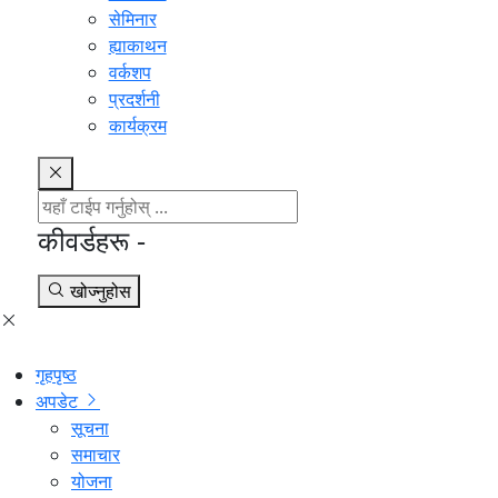
सेमिनार
ह्याकाथन
वर्कशप
प्रदर्शनी
कार्यक्रम
कीवर्डहरू -
खोज्नुहोस
गृहपृष्ठ
अपडेट
सूचना
समाचार
योजना