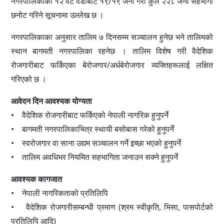
नगरपालिकाका १२ वटै वडाबाट १९/१९ जना गरी कुल २२८ जना सहभागी
छनोट गरिने सूचनामा उल्लेख छ ।
नगरपालिकाका अनुसार तालिम ७ दिनसम्म सञ्चालन हुनेछ भने तालिमको
स्थान बागमती नगरपालिका रहनेछ । तालिम विशेष गरी वैदेशिक
रोजगारीबाट फर्किएका बेरोजगार/अर्धबेरोजगार व्यक्तिहरूलाई लक्षित
गरिएको छ ।
आवेदन दिन आवश्यक योग्यता
• वैदेशिक रोजगारीबाट फर्किएको नेपाली नागरिक हुनुपर्ने
• बागमती नगरपालिकाभित्र स्थायी बसोबास गरेको हुनुपर्ने
• स्वरोजगार वा साना उद्यम सञ्चालन गर्ने इच्छा भएको हुनुपर्ने
• तालिम अवधिभर नियमित सहभागिता जनाउन सक्ने हुनुपर्ने
आवश्यक कागजात
• नेपाली नागरिकताको प्रतिलिपि
• वैदेशिक रोजगारीसम्बन्धी प्रमाण (श्रम स्वीकृति, भिसा, पासपोर्टको
प्रतिलिपि आदि)