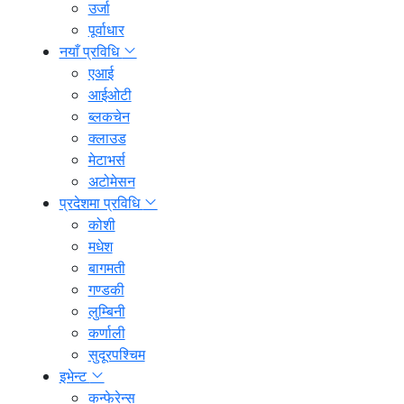
उर्जा
पूर्वाधार
नयाँ प्रविधि
एआई
आईओटी
ब्लकचेन
क्लाउड
मेटाभर्स
अटोमेसन
प्रदेशमा प्रविधि
कोशी
मधेश
बागमती
गण्डकी
लुम्बिनी
कर्णाली
सुदूरपश्चिम
इभेन्ट
कन्फेरेन्स