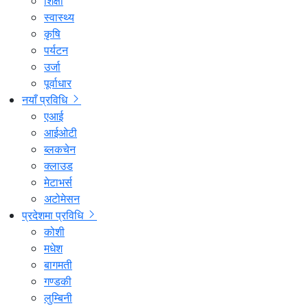
शिक्षा
स्वास्थ्य
कृषि
पर्यटन
उर्जा
पूर्वाधार
नयाँ प्रविधि
एआई
आईओटी
ब्लकचेन
क्लाउड
मेटाभर्स
अटोमेसन
प्रदेशमा प्रविधि
कोशी
मधेश
बागमती
गण्डकी
लुम्बिनी