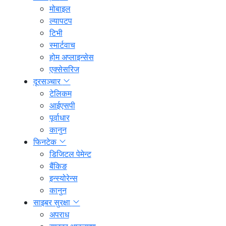
मोबाइल
ल्यापटप
टिभी
स्मार्टवाच
होम अप्लाइन्सेस
एक्सेसरिज
दूरसञ्चार
टेलिकम
आईएसपी
पूर्वाधार
कानुन
फिनटेक
डिजिटल पेमेन्ट
बैंकिङ
इन्स्योरेन्स
कानुन
साइबर सुरक्षा
अपराध