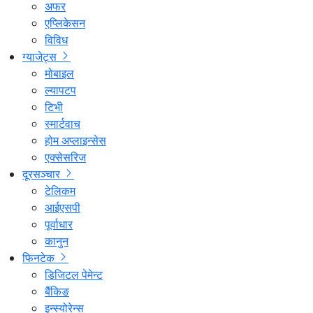
अफर
एप्लिकेसन
विविध
ग्याजेट्स
मोबाइल
ल्यापटप
टिभी
स्मार्टवाच
होम अप्लाइन्सेस
एक्सेसरिज
दूरसञ्चार
टेलिकम
आईएसपी
पूर्वाधार
कानुन
फिनटेक
डिजिटल पेमेन्ट
बैंकिङ
इन्स्योरेन्स