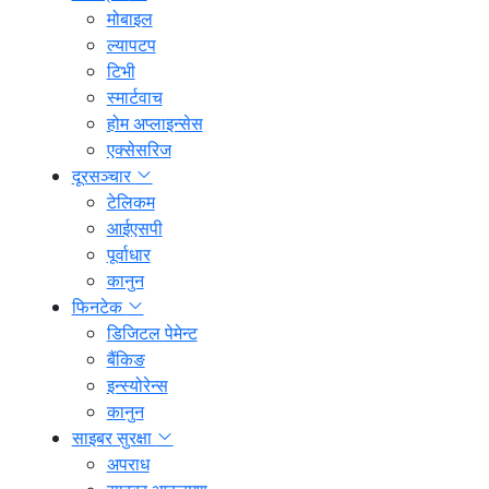
मोबाइल
ल्यापटप
टिभी
स्मार्टवाच
होम अप्लाइन्सेस
एक्सेसरिज
दूरसञ्चार
टेलिकम
आईएसपी
पूर्वाधार
कानुन
फिनटेक
डिजिटल पेमेन्ट
बैंकिङ
इन्स्योरेन्स
कानुन
साइबर सुरक्षा
अपराध