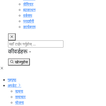
सेमिनार
ह्याकाथन
वर्कशप
प्रदर्शनी
कार्यक्रम
कीवर्डहरू -
खोज्नुहोस
गृहपृष्ठ
अपडेट
सूचना
समाचार
योजना