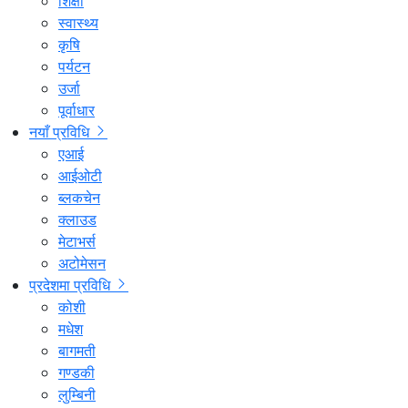
शिक्षा
स्वास्थ्य
कृषि
पर्यटन
उर्जा
पूर्वाधार
नयाँ प्रविधि
एआई
आईओटी
ब्लकचेन
क्लाउड
मेटाभर्स
अटोमेसन
प्रदेशमा प्रविधि
कोशी
मधेश
बागमती
गण्डकी
लुम्बिनी