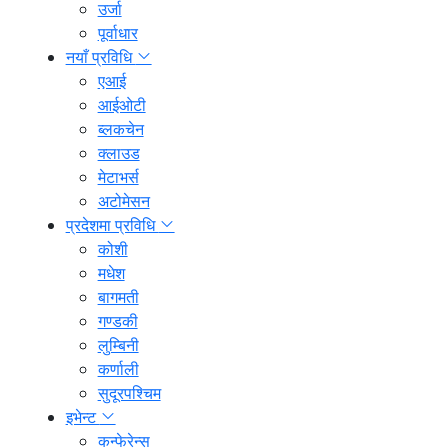
उर्जा
पूर्वाधार
नयाँ प्रविधि
एआई
आईओटी
ब्लकचेन
क्लाउड
मेटाभर्स
अटोमेसन
प्रदेशमा प्रविधि
कोशी
मधेश
बागमती
गण्डकी
लुम्बिनी
कर्णाली
सुदूरपश्चिम
इभेन्ट
कन्फेरेन्स