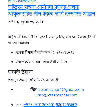
राष्ट्रिय सूचना आयोगमा प्रमुख सूचना
आयुक्तसहित तीन पदका लागि दरखास्त आह्वान
शनिबार, २३ साउन, २०८३
आईसीटी नेपाल मिडिया एण्ड रिसर्च प्रालिद्वारा प्रकाशित आइसिटी
समाचार डटकम
सूचना विभागको दर्ता नम्बर:
२०८९/०७७-७८
संचालक/सम्पादक :
चिरञ्जीवी लम्साल
सम्पर्क ठेगाना
शंखमुल टावर, नयाँ बानेश्वर, काठमाडौं
ईमेल:
ictsamachar1@gmail.com
info@ictsamachar.com
फोन:
+977-9801263601
9801263603