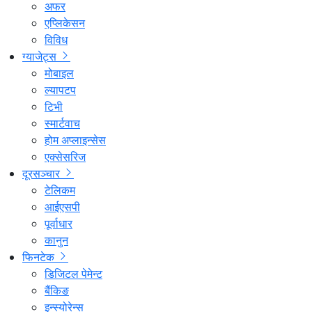
अफर
एप्लिकेसन
विविध
ग्याजेट्स
मोबाइल
ल्यापटप
टिभी
स्मार्टवाच
होम अप्लाइन्सेस
एक्सेसरिज
दूरसञ्चार
टेलिकम
आईएसपी
पूर्वाधार
कानुन
फिनटेक
डिजिटल पेमेन्ट
बैंकिङ
इन्स्योरेन्स