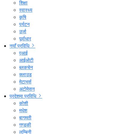
शिक्षा
स्वास्थ्य
कृषि
पर्यटन
उर्जा
पूर्वाधार
नयाँ प्रविधि
एआई
आईओटी
ब्लकचेन
क्लाउड
मेटाभर्स
अटोमेसन
प्रदेशमा प्रविधि
कोशी
मधेश
बागमती
गण्डकी
लुम्बिनी