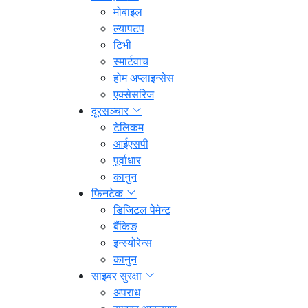
मोबाइल
ल्यापटप
टिभी
स्मार्टवाच
होम अप्लाइन्सेस
एक्सेसरिज
दूरसञ्चार
टेलिकम
आईएसपी
पूर्वाधार
कानुन
फिनटेक
डिजिटल पेमेन्ट
बैंकिङ
इन्स्योरेन्स
कानुन
साइबर सुरक्षा
अपराध