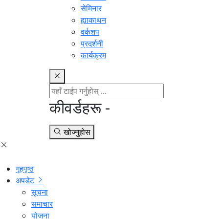
सेमिनार
ह्याकाथन
वर्कशप
प्रदर्शनी
कार्यक्रम
कीवर्डहरू -
खोज्नुहोस
गृहपृष्ठ
अपडेट
सूचना
समाचार
योजना