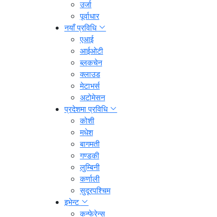
उर्जा
पूर्वाधार
नयाँ प्रविधि
एआई
आईओटी
ब्लकचेन
क्लाउड
मेटाभर्स
अटोमेसन
प्रदेशमा प्रविधि
कोशी
मधेश
बागमती
गण्डकी
लुम्बिनी
कर्णाली
सुदूरपश्चिम
इभेन्ट
कन्फेरेन्स