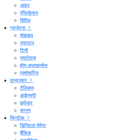
अफर
एप्लिकेसन
विविध
ग्याजेट्स
मोबाइल
ल्यापटप
टिभी
स्मार्टवाच
होम अप्लाइन्सेस
एक्सेसरिज
दूरसञ्चार
टेलिकम
आईएसपी
पूर्वाधार
कानुन
फिनटेक
डिजिटल पेमेन्ट
बैंकिङ