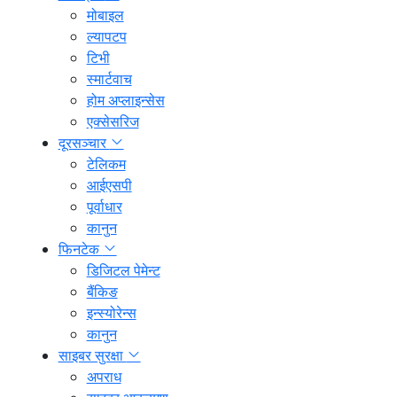
मोबाइल
ल्यापटप
टिभी
स्मार्टवाच
होम अप्लाइन्सेस
एक्सेसरिज
दूरसञ्चार
टेलिकम
आईएसपी
पूर्वाधार
कानुन
फिनटेक
डिजिटल पेमेन्ट
बैंकिङ
इन्स्योरेन्स
कानुन
साइबर सुरक्षा
अपराध