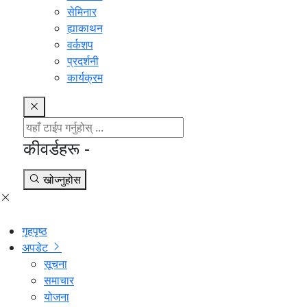
सेमिनार
ह्याकाथन
वर्कशप
प्रदर्शनी
कार्यक्रम
कीवर्डहरू -
खोज्नुहोस
गृहपृष्ठ
अपडेट
सूचना
समाचार
योजना