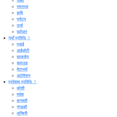
शिक्षा
स्वास्थ्य
कृषि
पर्यटन
उर्जा
पूर्वाधार
नयाँ प्रविधि
एआई
आईओटी
ब्लकचेन
क्लाउड
मेटाभर्स
अटोमेसन
प्रदेशमा प्रविधि
कोशी
मधेश
बागमती
गण्डकी
लुम्बिनी