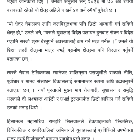
भएको जानकारी दिए । उनका अनुसार सन् २०२३ मा ७० अर्ब रुपैयाँ
बराबरको रहेको यो क्षेत्र अहिले १ खर्ब ४० अर्ब रुपैयाँ पुगेको छ ।
“यो क्षेत्र नेपालका लागि जलविद्युतभन्दा पनि छिटो आम्दानी गर्न सकिने
क्षेत्र हो,” उनले भने, “यसले युवालाई विदेश पलायन हुनबाट रोक्न र विदेश
गएपनि सस्तो श्रम बेच्नुपर्ने अवस्थालाई कम गर्न मद्दत गर्नेछ ।” उनले यो
शिक्षा शहरी क्षेत्रमा मात्र नभई ग्रामीण क्षेत्रमा पनि विस्तार गर्नुपर्ने
बताएका छन् ।
त्यस्तै नेपाल टेलिकमका म्यानेजर शालिग्राम पराजुलीले राज्यले नीति,
पूर्वाधार र मानव संसाधन विकासलाई समानान्तर रूपमा अघि बढाउनुपर्ने
बताएका छन् । नयाँ पुस्ताको मुख्य माग रोजगारी, सुशासन र समृद्धि
भएकाले ती लक्ष्यहरू आईटी र एआई टुल्समार्फत छिटो हासिल गर्न सकिने
उनको भनाइ थियो ।
हिसानका महासचिव रामहरि सिलवालले टेकपाइलाको ‘स्किलिङ,
रिस्किलिङ र अपस्किलिङ’ अभियानले युवाहरूलाई प्रविधिको उपभोक्ता
मात्र नभई सिर्जनकर्ता बनाउन सहयोग पुग्ने बताए ।