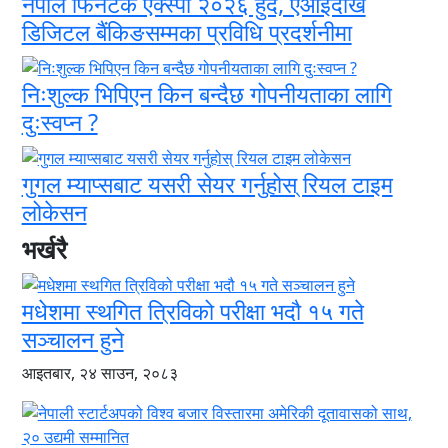
नेपाल फिनटेक एक्स्पो २०२६ हुँदै, एआईदेखि
डिजिटल बैंकिङसम्मका प्रविधि प्रदर्शनीमा
निःशुल्क भिपिएन किन बन्दैछ गोपनीयताका लागि
दुःस्वप्न ?
गुगल म्याप्सबाट यसरी सेयर गर्नुहोस् रियल टाइम
लोकेसन
भर्खरै
मधेशमा स्थगित त्रिविको परीक्षा भदौ १५ गते
सञ्चालन हुने
आइतबार, २४ साउन, २०८३