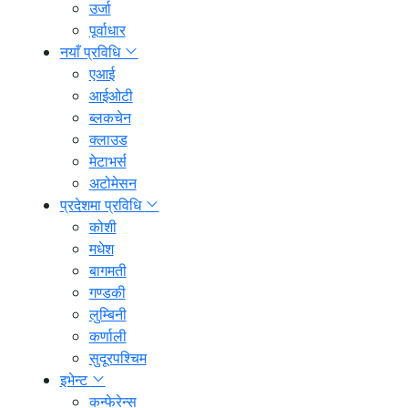
उर्जा
पूर्वाधार
नयाँ प्रविधि
एआई
आईओटी
ब्लकचेन
क्लाउड
मेटाभर्स
अटोमेसन
प्रदेशमा प्रविधि
कोशी
मधेश
बागमती
गण्डकी
लुम्बिनी
कर्णाली
सुदूरपश्चिम
इभेन्ट
कन्फेरेन्स