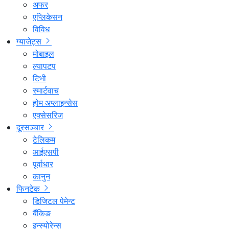
अफर
एप्लिकेसन
विविध
ग्याजेट्स
मोबाइल
ल्यापटप
टिभी
स्मार्टवाच
होम अप्लाइन्सेस
एक्सेसरिज
दूरसञ्चार
टेलिकम
आईएसपी
पूर्वाधार
कानुन
फिनटेक
डिजिटल पेमेन्ट
बैंकिङ
इन्स्योरेन्स