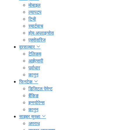
मोबाइल
ल्यापटप
टिभी
स्मार्टवाच
होम अप्लाइन्सेस
एक्सेसरिज
दूरसञ्चार
टेलिकम
आईएसपी
पूर्वाधार
कानुन
फिनटेक
डिजिटल पेमेन्ट
बैंकिङ
इन्स्योरेन्स
कानुन
साइबर सुरक्षा
अपराध