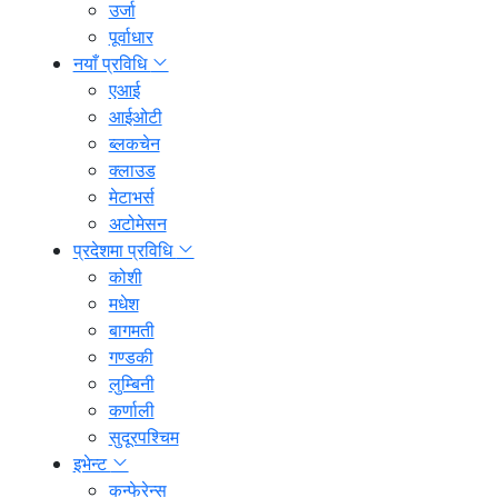
उर्जा
पूर्वाधार
नयाँ प्रविधि
एआई
आईओटी
ब्लकचेन
क्लाउड
मेटाभर्स
अटोमेसन
प्रदेशमा प्रविधि
कोशी
मधेश
बागमती
गण्डकी
लुम्बिनी
कर्णाली
सुदूरपश्चिम
इभेन्ट
कन्फेरेन्स