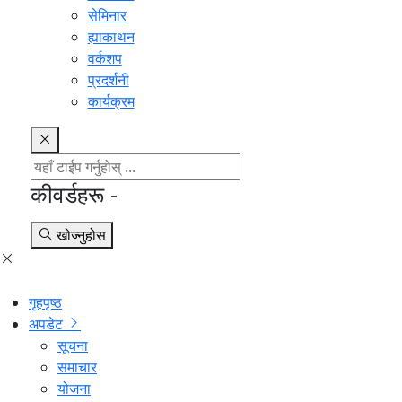
सेमिनार
ह्याकाथन
वर्कशप
प्रदर्शनी
कार्यक्रम
कीवर्डहरू -
खोज्नुहोस
गृहपृष्ठ
अपडेट
सूचना
समाचार
योजना