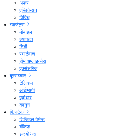
अफर
एप्लिकेसन
विविध
ग्याजेट्स
मोबाइल
ल्यापटप
टिभी
स्मार्टवाच
होम अप्लाइन्सेस
एक्सेसरिज
दूरसञ्चार
टेलिकम
आईएसपी
पूर्वाधार
कानुन
फिनटेक
डिजिटल पेमेन्ट
बैंकिङ
इन्स्योरेन्स