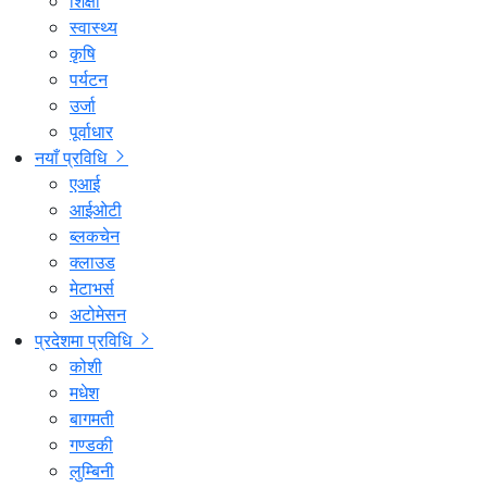
शिक्षा
स्वास्थ्य
कृषि
पर्यटन
उर्जा
पूर्वाधार
नयाँ प्रविधि
एआई
आईओटी
ब्लकचेन
क्लाउड
मेटाभर्स
अटोमेसन
प्रदेशमा प्रविधि
कोशी
मधेश
बागमती
गण्डकी
लुम्बिनी