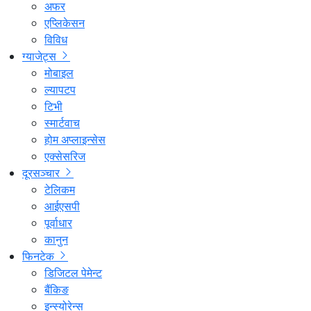
अफर
एप्लिकेसन
विविध
ग्याजेट्स
मोबाइल
ल्यापटप
टिभी
स्मार्टवाच
होम अप्लाइन्सेस
एक्सेसरिज
दूरसञ्चार
टेलिकम
आईएसपी
पूर्वाधार
कानुन
फिनटेक
डिजिटल पेमेन्ट
बैंकिङ
इन्स्योरेन्स