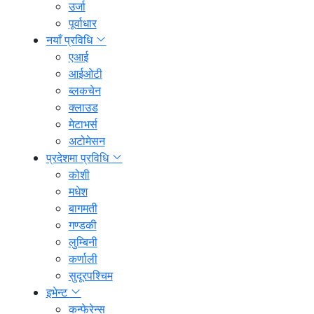
उर्जा
पूर्वाधार
नयाँ प्रविधि
एआई
आईओटी
ब्लकचेन
क्लाउड
मेटाभर्स
अटोमेसन
प्रदेशमा प्रविधि
कोशी
मधेश
बागमती
गण्डकी
लुम्बिनी
कर्णाली
सुदूरपश्चिम
इभेन्ट
कन्फेरेन्स