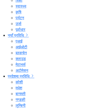
शिक्षा
स्वास्थ्य
कृषि
पर्यटन
उर्जा
पूर्वाधार
नयाँ प्रविधि
एआई
आईओटी
ब्लकचेन
क्लाउड
मेटाभर्स
अटोमेसन
प्रदेशमा प्रविधि
कोशी
मधेश
बागमती
गण्डकी
लुम्बिनी