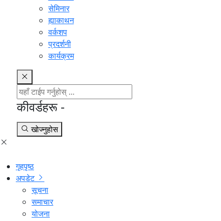
सेमिनार
ह्याकाथन
वर्कशप
प्रदर्शनी
कार्यक्रम
कीवर्डहरू -
खोज्नुहोस
गृहपृष्ठ
अपडेट
सूचना
समाचार
योजना