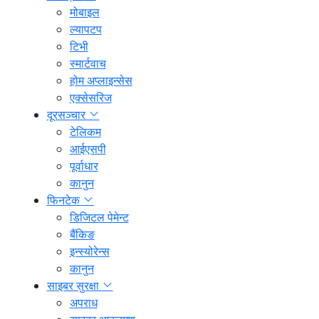
मोबाइल
ल्यापटप
टिभी
स्मार्टवाच
होम अप्लाइन्सेस
एक्सेसरिज
दूरसञ्चार
टेलिकम
आईएसपी
पूर्वाधार
कानुन
फिनटेक
डिजिटल पेमेन्ट
बैंकिङ
इन्स्योरेन्स
कानुन
साइबर सुरक्षा
अपराध