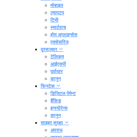
मोबाइल
ल्यापटप
टिभी
स्मार्टवाच
होम अप्लाइन्सेस
एक्सेसरिज
दूरसञ्चार
टेलिकम
आईएसपी
पूर्वाधार
कानुन
फिनटेक
डिजिटल पेमेन्ट
बैंकिङ
इन्स्योरेन्स
कानुन
साइबर सुरक्षा
अपराध