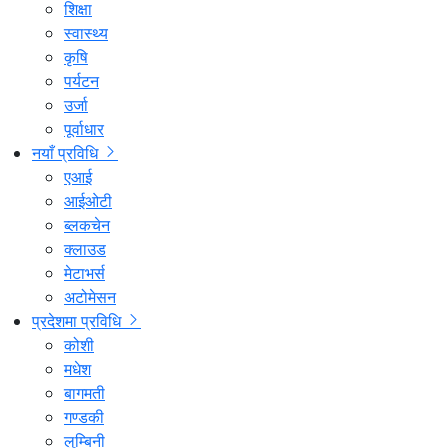
शिक्षा
स्वास्थ्य
कृषि
पर्यटन
उर्जा
पूर्वाधार
नयाँ प्रविधि
एआई
आईओटी
ब्लकचेन
क्लाउड
मेटाभर्स
अटोमेसन
प्रदेशमा प्रविधि
कोशी
मधेश
बागमती
गण्डकी
लुम्बिनी