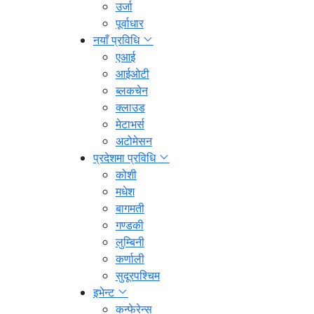
उर्जा
पूर्वाधार
नयाँ प्रविधि
एआई
आईओटी
ब्लकचेन
क्लाउड
मेटाभर्स
अटोमेसन
प्रदेशमा प्रविधि
कोशी
मधेश
बागमती
गण्डकी
लुम्बिनी
कर्णाली
सुदूरपश्चिम
इभेन्ट
कन्फेरेन्स