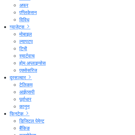
अफर
एप्लिकेसन
विविध
ग्याजेट्स
मोबाइल
ल्यापटप
टिभी
स्मार्टवाच
होम अप्लाइन्सेस
एक्सेसरिज
दूरसञ्चार
टेलिकम
आईएसपी
पूर्वाधार
कानुन
फिनटेक
डिजिटल पेमेन्ट
बैंकिङ