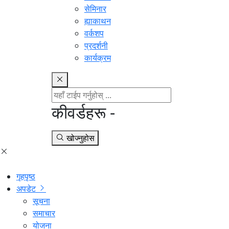
सेमिनार
ह्याकाथन
वर्कशप
प्रदर्शनी
कार्यक्रम
कीवर्डहरू -
खोज्नुहोस
गृहपृष्ठ
अपडेट
सूचना
समाचार
योजना